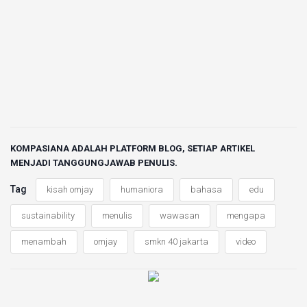
KOMPASIANA ADALAH PLATFORM BLOG, SETIAP ARTIKEL
MENJADI TANGGUNGJAWAB PENULIS.
Tag
kisah omjay
humaniora
bahasa
edu
sustainability
menulis
wawasan
mengapa
menambah
omjay
smkn 40 jakarta
video