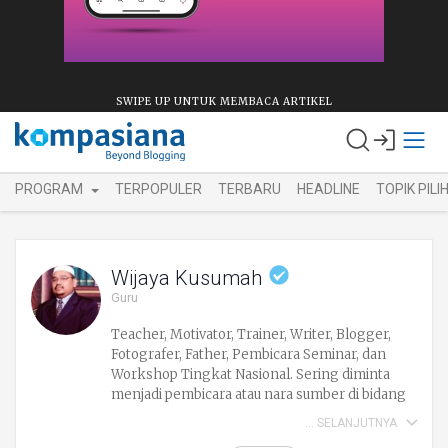
SWIPE UP UNTUK MEMBACA ARTIKEL
PROGRAM
TERPOPULER
TERBARU
HEADLINE
TOPIK PILI
Wijaya Kusumah
Guru
Teacher, Motivator, Trainer, Writer, Blogger,
Fotografer, Father, Pembicara Seminar, dan
Workshop Tingkat Nasional. Sering diminta
menjadi pembicara atau nara sumber di bidang
ICT,Eduprenership, Learning, dan PTK. Siapa
SELANJUTNYA
membantu guru agar menjadi pribadi yang