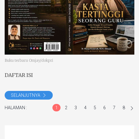
Buku terbaru Omjay/dokpri
DAFTAR ISI
SELANJUTNYA
HALAMAN :
1
2
3
4
5
6
7
8