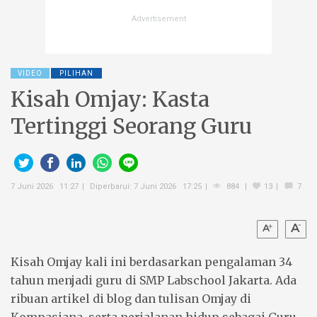
VIDEO
PILIHAN
Kisah Omjay: Kasta
Tertinggi Seorang Guru
7 Juni 2026 11:27
Diperbarui: 7 Juni 2026 17:25
884
13
7
Kisah
Omjay
kali ini berdasarkan pengalaman 34
tahun menjadi
guru
di SMP Labschool Jakarta. Ada
ribuan artikel di blog dan tulisan Omjay di