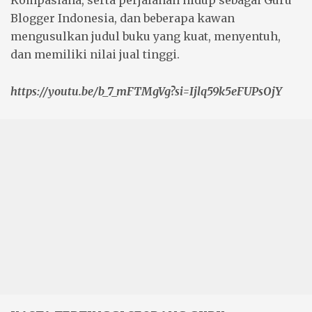
Kompasiana, serta perjalanan hidup sebagai
Guru
Blogger Indonesia
, dan beberapa kawan
mengusulkan judul
buku
yang kuat, menyentuh,
dan memiliki nilai jual tinggi.
https://youtu.be/b_7_mFTMgVg?si=Ijlq59k5eFUPsOjY