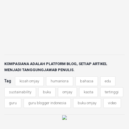
KOMPASIANA ADALAH PLATFORM BLOG, SETIAP ARTIKEL
MENJADI TANGGUNGJAWAB PENULIS.
Tag
kisah omjay
humaniora
bahasa
edu
sustainability
buku
omjay
kasta
tertinggi
guru
guru blogger indonesia
buku omjay
video