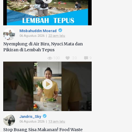
Misbahuddin Moerad
06 Agustus 2026
22 jam lalu
Nyemplung di Air Biru, Nyuci Mata dan
Pikiran di Lembah Tepus
100
20
9
Jandris_Sky
06 Agustus 2026
13 jam lalu
Stop Buang Sisa Makanan! Food Waste