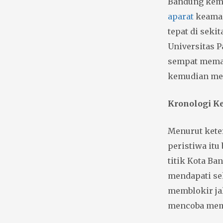
Bandung kemb
aparat
keaman
tepat di seki
Universitas Pa
sempat meman
kemudian men
Kronologi K
Menurut kete
peristiwa itu
titik Kota Ba
mendapati se
memblokir ja
mencoba mema