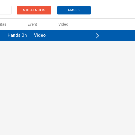
MULAI NULIS
MASUK
itas
Event
Video
a
Hands On
Video