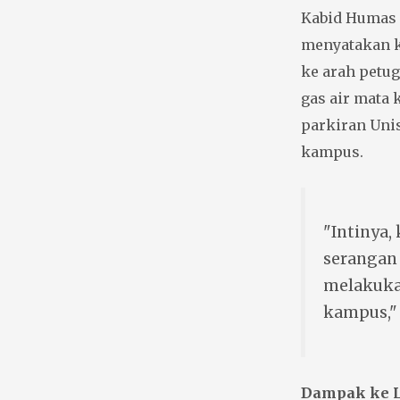
Kabid Humas 
menyatakan 
ke arah petu
gas air mata 
parkiran Uni
kampus.
"Intinya,
serangan
melakuka
kampus," 
Dampak ke 