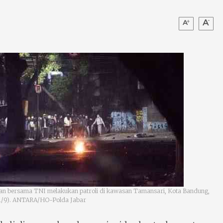
isian bersama TNI melakukan patroli di kawasan Tamansari, Kota Bandung,
 (1/9). ANTARA/HO-Polda Jabar