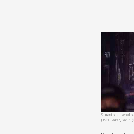
Situasi saat kepol
Jawa Barat, Senin