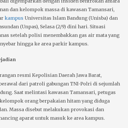
ali digemparkan dengan insiden bentrokan antara
an dan kelompok massa di kawasan Tamansari,
tar
kampus
Universitas Islam Bandung (Unisba) dan
sundan (Unpas), Selasa (2/9) dini hari. Situasi
as setelah polisi menembakkan gas air mata yang
yebar hingga ke area parkir kampus.
ejadian
rangan resmi Kepolisian Daerah Jawa Barat,
 berawal dari patroli gabungan TNI-Polri di sejumlah
ndung. Saat melintasi kawasan Tamansari, petugas
kelompok orang berpakaian hitam yang diduga
lan. Massa disebut melakukan provokasi dan
ncing aparat untuk masuk ke area kampus.