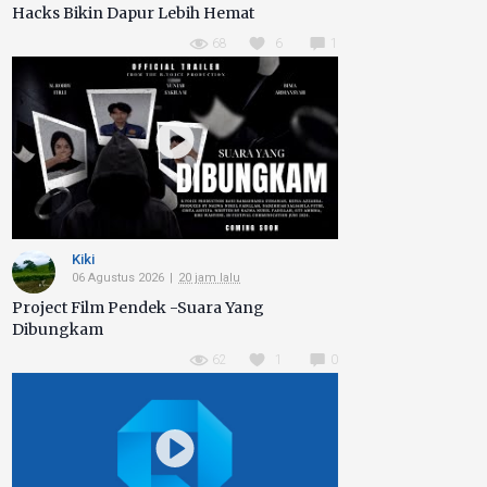
Hacks Bikin Dapur Lebih Hemat
68
6
1
Kiki
06 Agustus 2026
20 jam lalu
Project Film Pendek -Suara Yang
Dibungkam
62
1
0