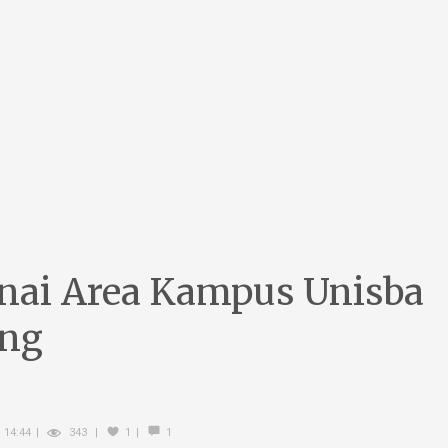
nai Area Kampus Unisba
ung
 14:44
343
1
1