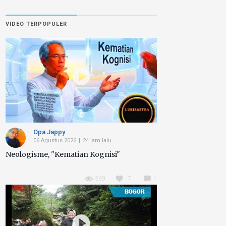
VIDEO TERPOPULER
Opa Jappy
06 Agustus 2026
24 jam lalu
Neologisme, "Kematian Kognisi"
369
7
1