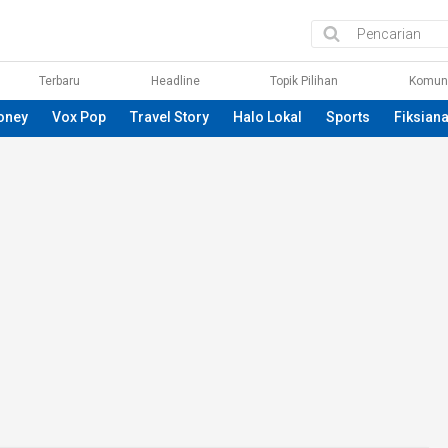
Terbaru
Headline
Topik Pilihan
Komun
oney
Vox Pop
Travel Story
Halo Lokal
Sports
Fiksian