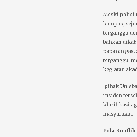
Meski polisi
kampus, sej
terganggu de
bahkan dikab
paparan gas. 
terganggu, m
kegiatan aka
pihak Unisba
insiden ters
klarifikasi 
masyarakat.
Pola Konflik