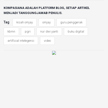
KOMPASIANA ADALAH PLATFORM BLOG, SETIAP ARTIKEL
MENJADI TANGGUNGJAWAB PENULIS.
Tag
kisah omjay
omjay
guru penggerak
kbmn
pgri
nur dwi yanti
buku digital
artifisial intelegensi
video