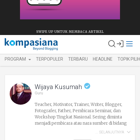
SWIPE UP UNTUK MEMBACA ARTIKEL
PROGRAM
TERPOPULER
TERBARU
HEADLINE
TOPIK PILI
Wijaya Kusumah
Guru
Teacher, Motivator, Trainer, Writer, Blogger,
Fotografer, Father, Pembicara Seminar, dan
Workshop Tingkat Nasional. Sering diminta
menjadi pembicara atau nara sumber di bidang
ICT,Eduprenership, Learning, dan PTK. Siapa
SELANJUTNYA
membantu guru agar menjadi pribadi yang