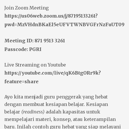
Join Zoom Meeting
https://us06web.zoom.us/j/87195133261?
pwd=MzVHdnBKaEl5eUFVTWNBVGFrNzFuUT09
Meeting ID: 871 9513 3261
Passcode: PGRI
Live Streaming on Youtube
https://youtube.com/live/qK6BtgORr9k?
feature=share
Ayo kita menjadi guru penggerak yang hebat
dengan membuat
kesiapan belajar
. Kesiapan
belajar
(readiness)
adalah kapasitas untuk
mempelajari materi, konsep, atau keterampilan
baru. Inilah contoh guru hebat yang siap melayani