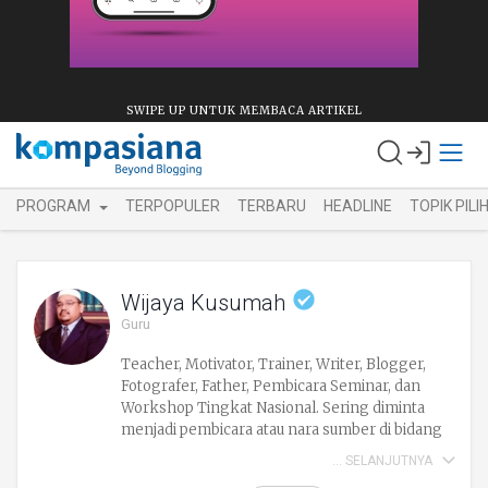
SWIPE UP UNTUK MEMBACA ARTIKEL
PROGRAM
TERPOPULER
TERBARU
HEADLINE
TOPIK PILI
Wijaya Kusumah
Guru
Teacher, Motivator, Trainer, Writer, Blogger,
Fotografer, Father, Pembicara Seminar, dan
Workshop Tingkat Nasional. Sering diminta
menjadi pembicara atau nara sumber di bidang
ICT,Eduprenership, Learning, dan PTK. Siapa
SELANJUTNYA
membantu guru agar menjadi pribadi yang