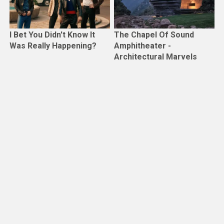
I Bet You Didn't Know It
The Chapel Of Sound
Was Really Happening?
Amphitheater -
Architectural Marvels