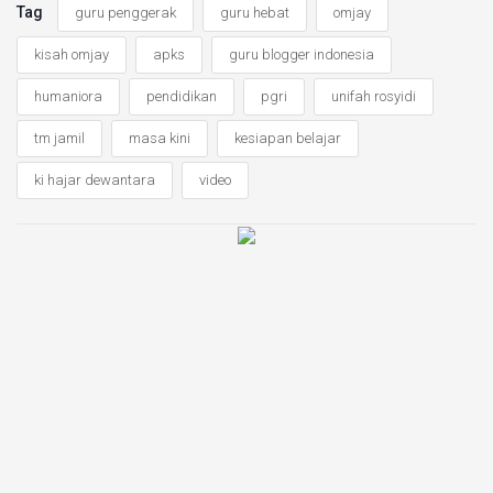
Tag
guru penggerak
guru hebat
omjay
kisah omjay
apks
guru blogger indonesia
humaniora
pendidikan
pgri
unifah rosyidi
tm jamil
masa kini
kesiapan belajar
ki hajar dewantara
video