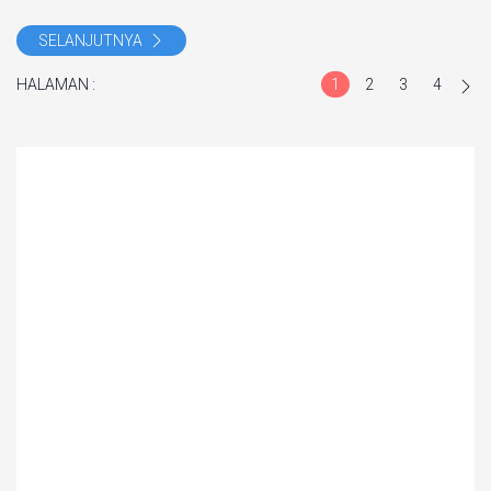
SELANJUTNYA
HALAMAN :
1
2
3
4