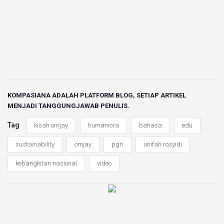
KOMPASIANA ADALAH PLATFORM BLOG, SETIAP ARTIKEL
MENJADI TANGGUNGJAWAB PENULIS.
Tag
kisah omjay
humaniora
bahasa
edu
sustainability
omjay
pgri
unifah rosyidi
kebangkitan nasional
video