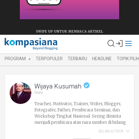
SWIPE UP UNTUK MEMBACA ARTIKEL
PROGRAM
TERPOPULER
TERBARU
HEADLINE
TOPIK PILI
Wijaya Kusumah
Guru
Teacher, Motivator, Trainer, Writer, Blogger,
Fotografer, Father, Pembicara Seminar, dan
Workshop Tingkat Nasional. Sering diminta
menjadi pembicara atau nara sumber di bidang
ICT,Eduprenership, Learning, dan PTK. Siapa
SELANJUTNYA
membantu guru agar menjadi pribadi yang