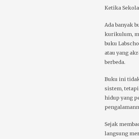
Ketika Sekol
Ada banyak b
kurikulum, m
buku Labscho
atau yang ak
berbeda.
Buku ini tid
sistem, teta
hidup yang p
pengalamanny
Sejak membac
langsung mer