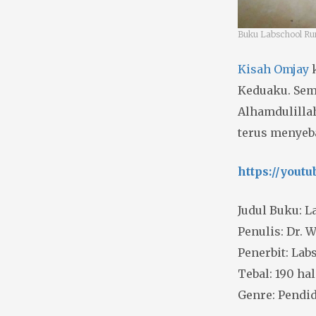
Buku Labschool R
Kisah
Omjay
k
Keduaku. Sem
Alhamdulilla
terus menyeb
https://you
Judul Buku: 
Penulis: Dr. 
Penerbit: Lab
Tebal: 190 h
Genre: Pendi