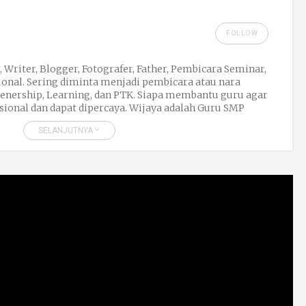
FOLLOW
, Writer, Blogger, Fotografer, Father, Pembicara Seminar,
onal. Sering diminta menjadi pembicara atau nara
renership, Learning, dan PTK. Siapa membantu guru agar
sional dan dapat dipercaya. Wijaya adalah Guru SMP
an ngeblog di http://wijayalabs.com, Wijaya oleh anak
SELANJUTNYA
MJAY. Hatinya telah jatuh cinta dengan kompasiana pada
ga tiada hari tanpa menulis di kompasiana.
nya memiliki hobi menulis yang dulu tak pernah
Menulis lah di blog Kompasiana Sebelum Tidur. HP.
labs@gmail.com.