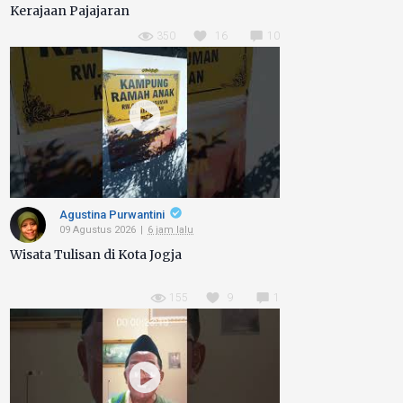
Kerajaan Pajajaran
350
16
10
Agustina Purwantini
09 Agustus 2026
6 jam lalu
Wisata Tulisan di Kota Jogja
155
9
1