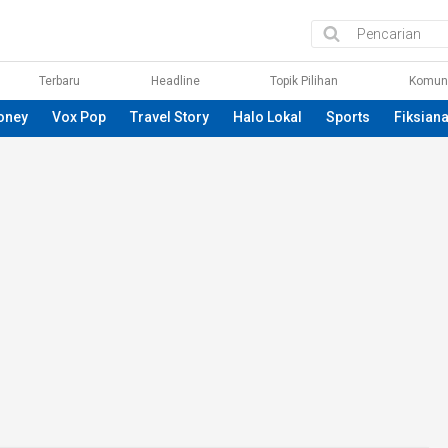
Terbaru
Headline
Topik Pilihan
Komun
oney
Vox Pop
Travel Story
Halo Lokal
Sports
Fiksian