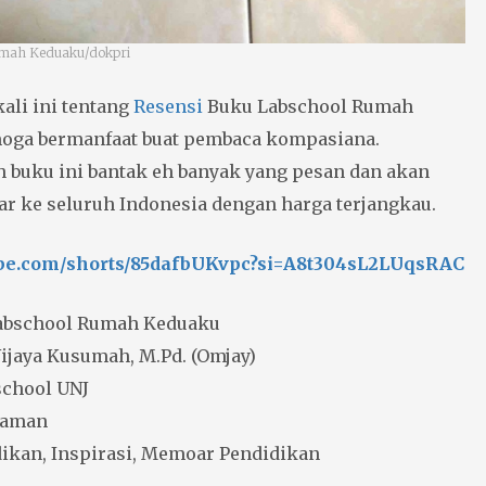
umah Keduaku/dokpri
ali ini tentang
Resensi
Buku Labschool Rumah
oga bermanfaat buat pembaca kompasiana.
h buku ini bantak eh banyak yang pesan dan akan
ar ke seluruh Indonesia dengan harga terjangkau.
tube.com/shorts/85dafbUKvpc?si=A8t304sL2LUqsRAC
Labschool Rumah Keduaku
Wijaya Kusumah, M.Pd. (Omjay)
school UNJ
alaman
dikan, Inspirasi, Memoar Pendidikan