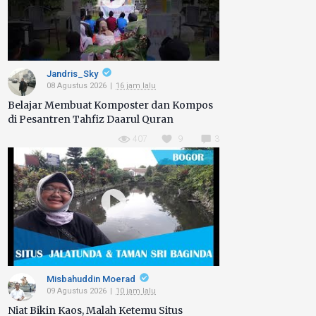
Jandris_Sky
08 Agustus 2026
16 jam lalu
Belajar Membuat Komposter dan Kompos
di Pesantren Tahfiz Daarul Quran
407
9
3
Misbahuddin Moerad
09 Agustus 2026
10 jam lalu
Niat Bikin Kaos, Malah Ketemu Situs