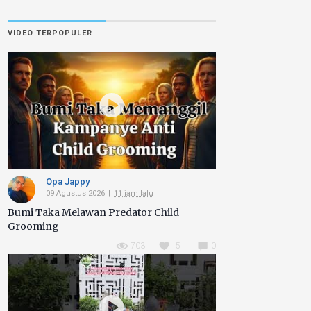
VIDEO TERPOPULER
Opa Jappy
09 Agustus 2026
11 jam lalu
Bumi Taka Melawan Predator Child
Grooming
703
5
0