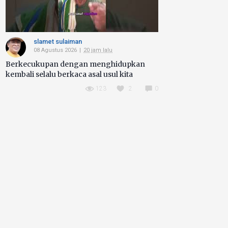
slamet sulaiman
08 Agustus 2026
20 jam lalu
Berkecukupan dengan menghidupkan
kembali selalu berkaca asal usul kita
123
2
0