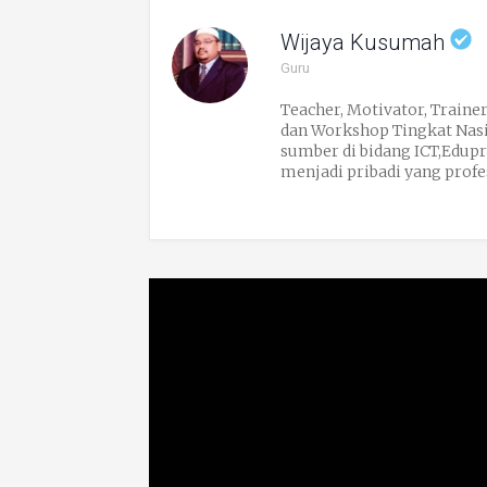
Wijaya Kusumah
Guru
Teacher, Motivator, Trainer
dan Workshop Tingkat Nasi
sumber di bidang ICT,Edup
menjadi pribadi yang profe
Labschool Jakarta yang doy
didiknya biasa dipanggil O
pandangan pertama, sehing
Kompasiana telah membawa
ditekuninya. Pesan Omjay, 
08159155515 email : wijaya