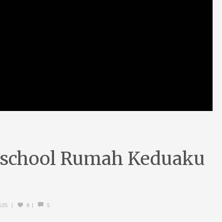
bschool Rumah Keduaku
635
8
5