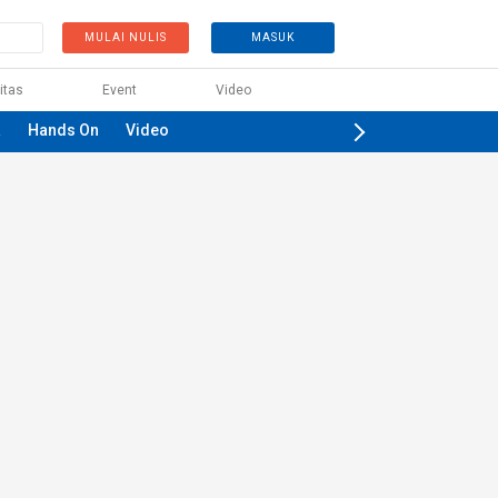
MULAI NULIS
MASUK
itas
Event
Video
a
Hands On
Video