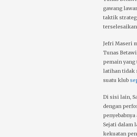
gawang lawan
taktik strate
terselesaikan
Jefri Maseri 
Tunas Betawi 
pemain yang t
latihan tida
suatu klub
se
Di sisi lain, 
dengan perfo
penyebabnya 
Sejati dalam 
kekuatan pen