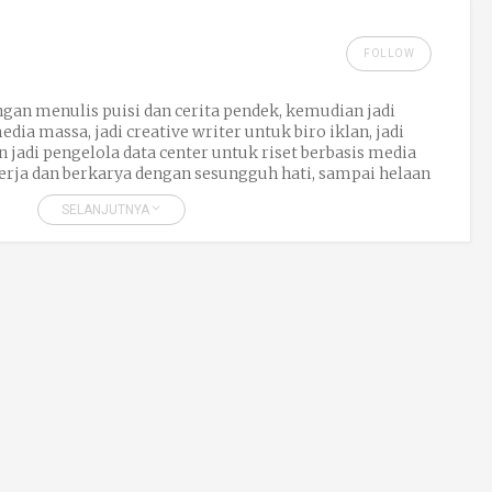
FOLLOW
gan menulis puisi dan cerita pendek, kemudian jadi
dia massa, jadi creative writer untuk biro iklan, jadi
 jadi pengelola data center untuk riset berbasis media
erja dan berkarya dengan sesungguh hati, sampai helaan
rut saya, dengan bekerja, harga diri saya terjaga, saya
SELANJUTNYA
ain, dan semua itu membuat hidup ini jadi terasa lebih