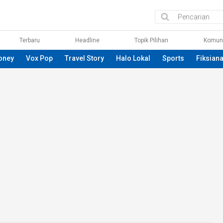
Terbaru
Headline
Topik Pilihan
Komun
oney
Vox Pop
Travel Story
Halo Lokal
Sports
Fiksian