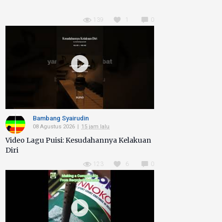
139
1
0
Bambang Syairudin
08 Agustus 2026
15 jam lalu
Video Lagu Puisi: Kesudahannya Kelakuan
Diri
123
6
0