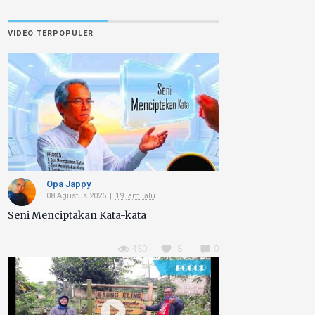
VIDEO TERPOPULER
Opa Jappy
08 Agustus 2026
19 jam lalu
Seni Menciptakan Kata-kata
430
8
0