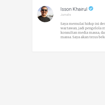
Isson Khairul
Jurnalis
Saya memulai hidup ini den
wartawan, jadi pengelola me
konsultan media massa, dan
massa. Saya akan terus bek
nafas terakhir. Karena menu
bisa berbagi dengan orang l
berarti.