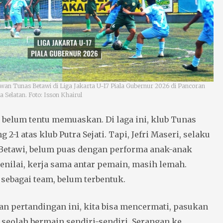
lawan Tunas Betawi di Liga Jakarta U-17 Piala Gubernur 2026 di Pancoran
a Selatan. Foto: Isson Khairul
belum tentu memuaskan. Di laga ini, klub Tunas
2-1 atas klub Putra Sejati. Tapi, Jefri Maseri, selaku
Betawi, belum puas dengan performa anak-anak
enilai, kerja sama antar pemain, masih lemah.
ebagai team, belum terbentuk.
n pertandingan ini, kita bisa mencermati, pasukan
seolah bermain sendiri-sendiri. Serangan ke