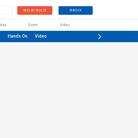
MULAI NULIS
MASUK
itas
Event
Video
a
Hands On
Video