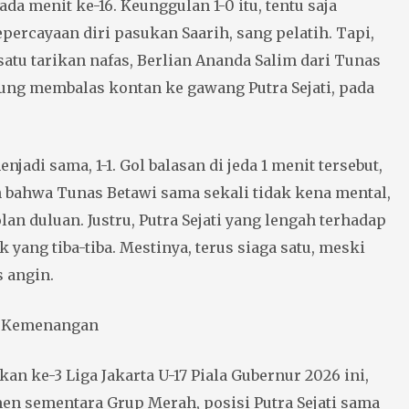
pada menit ke-16. Keunggulan 1-0 itu, tentu saja
ercayaan diri pasukan Saarih, sang pelatih. Tapi,
atu tarikan nafas, Berlian Ananda Salim dari Tunas
sung membalas kontan ke gawang Putra Sejati, pada
jadi sama, 1-1. Gol balasan di jeda 1 menit tersebut,
bahwa Tunas Betawi sama sekali tidak kena mental,
an duluan. Justru, Putra Sejati yang lengah terhadap
k yang tiba-tiba. Mestinya, terus siaga satu, meski
s angin.
ik Kemenangan
n ke-3 Liga Jakarta U-17 Piala Gubernur 2026 ini,
en sementara Grup Merah, posisi Putra Sejati sama