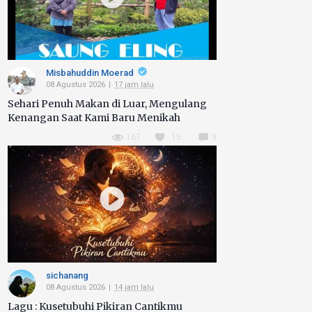
Misbahuddin Moerad
08 Agustus 2026
17 jam lalu
Sehari Penuh Makan di Luar, Mengulang
Kenangan Saat Kami Baru Menikah
167
15
9
sichanang
08 Agustus 2026
14 jam lalu
Lagu : Kusetubuhi Pikiran Cantikmu