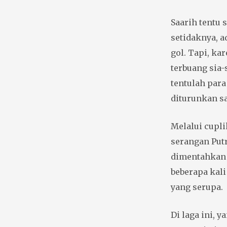
Saarih tentu 
setidaknya, 
gol. Tapi, ka
terbuang sia-
tentulah para
diturunkan sa
Melalui cupl
serangan Putr
dimentahkan 
beberapa kal
yang serupa.
Di laga ini, 