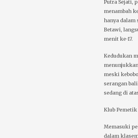
Putra Sejati, 
menambah kep
hanya dalam s
Betawi, lang
menit ke-17.
Kedudukan men
menunjukkan 
meski kebobol
serangan bali
sedang di ata
Klub Pemet
Memasuki peka
dalam klasem