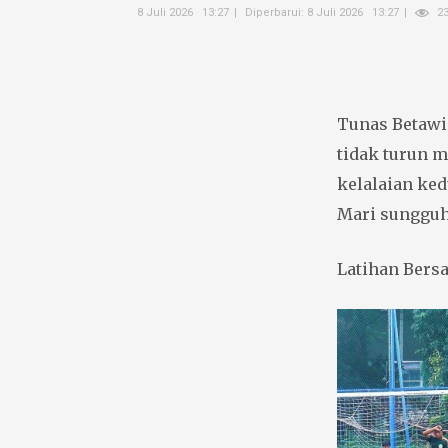
8 Juli 2026 13:27
Diperbarui: 8 Juli 2026 13:27
2
Tunas Betawi 
tidak turun 
kelalaian ked
Mari sunggu
Latihan Bers