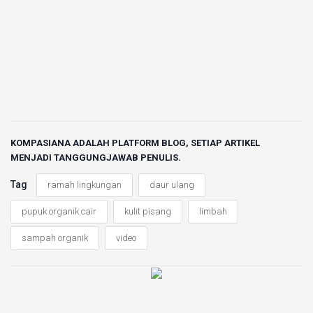
KOMPASIANA ADALAH PLATFORM BLOG, SETIAP ARTIKEL
MENJADI TANGGUNGJAWAB PENULIS.
Tag
ramah lingkungan
daur ulang
pupuk organik cair
kulit pisang
limbah
sampah organik
video